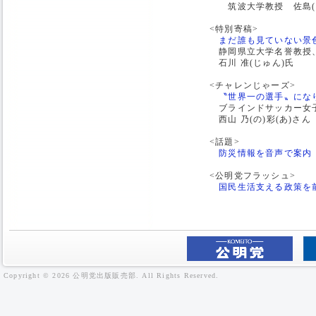
筑波大学教授 佐島(さし
<特別寄稿>
まだ誰も見ていない景
静岡県立大学名誉教授
石川 准(じゅん)氏
<チャレンじゃーズ>
〝世界一の選手〟にな
ブラインドサッカー女
西山 乃(の)彩(あ)さん
<話題>
防災情報を音声で案内 
<公明党フラッシュ>
国民生活支える政策を前
Copyright © 2026 公明党出版販売部. All Rights Reserved.