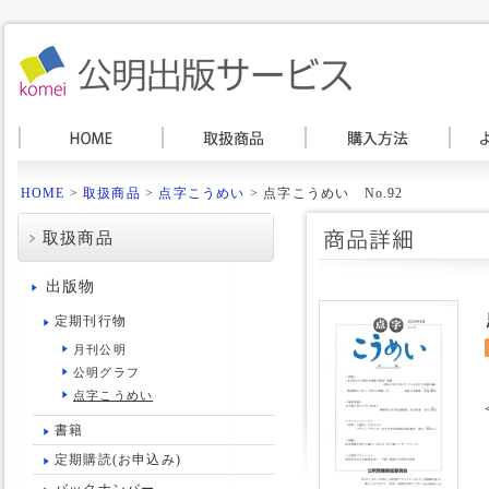
HOME
>
取扱商品
>
点字こうめい
> 点字こうめい No.92
取扱商品
出版物
定期刊行物
月刊公明
公明グラフ
点字こうめい
書籍
定期購読(お申込み)