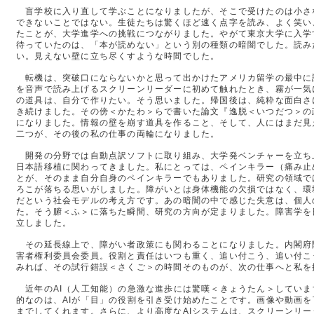
盲学校に入り直して学ぶことになりましたが、そこで受けたのは小さ
できないことではない。生徒たちは驚くほど速く点字を読み、よく笑い
たことが、大学進学への挑戦につながりました。やがて東京大学に入学
待っていたのは、「本が読めない」という別の種類の暗闇でした。読み
い。見えない壁に立ち尽くすような時間でした。
転機は、突破口にならないかと思って出かけたアメリカ留学の最中に
を音声で読み上げるスクリーンリーダーに初めて触れたとき、霧が一気
の道具は、自分で作りたい。そう思いました。帰国後は、純粋な面白さ
き続けました。その傍＜かたわ＞らで書いた論文『逸脱＜いつだつ＞の
になりました。情報の壁を崩す道具を作ること、そして、人にはまだ見
二つが、その後の私の仕事の両輪になりました。
開発の分野では自動点訳ソフトに取り組み、大学発ベンチャーを立ち
日本語移植に関わってきました。私にとっては、ペインキラー（痛み止
とが、そのまま自分自身のペインキラーでもありました。研究の領域で
ろこが落ちる思いがしました。障がいとは身体機能の欠損ではなく、環
だという社会モデルの考え方です。あの暗闇の中で感じた失意は、個人
た。そう腑＜ふ＞に落ちた瞬間、研究の方向が定まりました。障害学を
立しました。
その延長線上で、障がい者政策にも関わることになりました。内閣府
害者権利委員会委員。役割と責任はいつも重く、追い付こう、追い付こ
みれば、その試行錯誤＜さくご＞の時間そのものが、次の仕事へと私を
近年のAI（人工知能）の急激な進歩には驚嘆＜きょうたん＞していま
的なのは、AIが「目」の役割を引き受け始めたことです。画像や動画
までしてくれます。さらに、より高度なAIシステムは、スクリーンリ