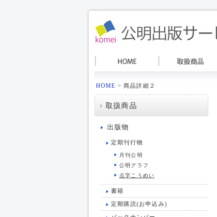
HOME
> 商品詳細２
取扱商品
出版物
定期刊行物
月刊公明
公明グラフ
点字こうめい
書籍
定期購読(お申込み)