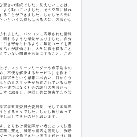
な驚きの連続でした。見えないことは、
、よく動いていました。その空気に触れ
することができました。しかしその先に
たいという気持ちはあるのに、方法がな
訪れました。パソコンに表示された情報
に晴れるような感覚がありました。自分
に引き寄せられるように毎朝コードを書
政治』が評価され、大学に職を得ること
えていない問題を言葉にすること。この
上げ、スクリーンリーダーや点字端末の
め、不便を解決するサービス）を作るこ
は障害学という思想に出合い、目からう
境とのミスマッチが放置されている状態
の不運ではなく社会の設計の失敗だっ
日本に紹介し、仲間と共に障害学会を設
障害者政策委員会委員長、そして国連障
うとする日々でした。しかし振り返って
押し出してきたのだと思います。
す。とりわけ視覚障がい者にとって決定
を言葉に変え、風景や図表を説明し、判断
ーダーでは操作できない画面を代わりに操